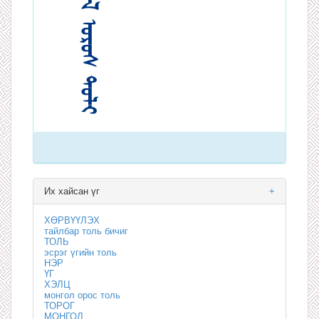
Их хайсан үг
+
ХӨРВҮҮЛЭХ
тайлбар толь бичиг
ТОЛЬ
эсрэг үгийн толь
НЭР
ҮГ
ХЭЛЦ
монгол орос толь
ТОРОГ
МОНГОЛ