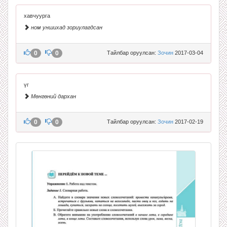
хавчуурга
ном уншихад зориулагдсан
0
0
Тайлбар оруулсан:
Зочин
2017-03-04
үг
Мөнгөний дархан
0
0
Тайлбар оруулсан:
Зочин
2017-02-19