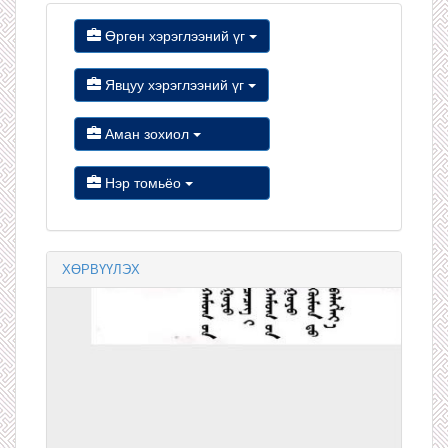
Өргөн хэрэглээний үг
Явцуу хэрэглээний үг
Аман зохиол
Нэр томьёо
ХӨРВҮҮЛЭХ