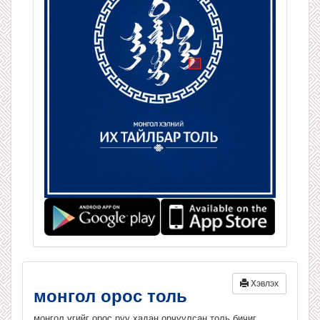
Хэвлэх
монгол орос толь
монгол үгийг орос руу хадан орчуулсан толь бичиг