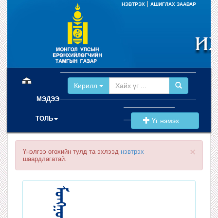
|
НЭВТРЭХ
АШИГЛАХ ЗААВАР
(current)
Кирилл
МЭДЭЭ
ТОЛЬ
Үг нэмэх
×
Үнэлгээ өгөхийн тулд та эхлээд
нэвтрэх
шаардлагатай.