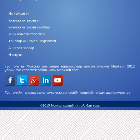
Их хайсан үг
Үнэлгээ их авсан үг
Үнэлгээ их авсан тайлбар
Үг их нэмсэн хэрэглэгч
Тайлбар их нэмсэн хэрэглэгч
Ашиглах заавар
Нэвтрэх
Тус толь нь Мөнхгал компанийн зөвшөөрлөөр монгол бичгийн ‘Menksoft 2012’
үсгийн тиг хэрэглэж байна.
www.Menksoft.com
Тус толийн талаарх санал хүсэлтээ contact@mongoltoli.mn хаягаар ирүүлнэ үү.
©2015 Монгол хэлний их тайлбар толь