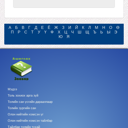
А
Б
В
Г
Д
Е
Ё
Ж
З
И
Й
К
Л
М
Н
О
Ө
П
Р
С
Т
У
Ү
Ф
Х
Ц
Ч
Ш
Щ
Ъ
Ь
Ы
Э
Ю
Я
Мэдээ
Толь зохиох арга зүй
Толийн сан үсгийн дарааллаар
Толийн зургийн сан
Олон нийтийн нэмсэн үг
Олон нийтийн нэмсэн тайлбар
Тайлбар толийн тухай