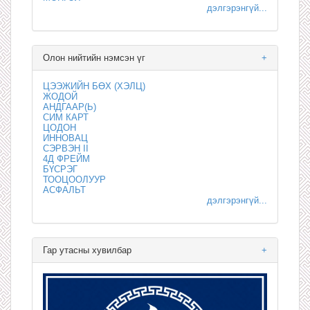
дэлгэрэнгүй...
Олон нийтийн нэмсэн үг
+
ЦЭЭЖИЙН БӨХ (ХЭЛЦ)
ЖОДОЙ
АНДГААР(Ь)
СИМ КАРТ
ЦОДОН
ИННОВАЦ
СЭРВЭН II
4Д ФРЕЙМ
БҮСРЭГ
ТООЦООЛУУР
АСФАЛЬТ
дэлгэрэнгүй...
Гар утасны хувилбар
+