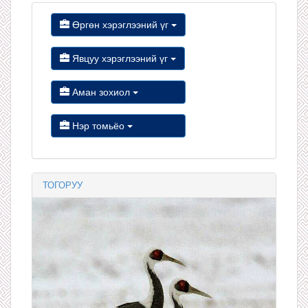
Өргөн хэрэглээний үг
Явцуу хэрэглээний үг
Аман зохиол
Нэр томьёо
ТОГОРУУ