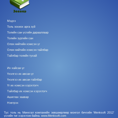
Мэдээ
Толь зохиох арга зүй
Толийн сан үсгийн дарааллаар
Толийн зургийн сан
Олон нийтийн нэмсэн үг
Олон нийтийн нэмсэн тайлбар
Тайлбар толийн тухай
Их хайсан үг
Үнэлгээ их авсан үг
Үнэлгээ их авсан тайлбар
Үг их нэмсэн хэрэглэгч
Тайлбар их нэмсэн хэрэглэгч
Ашиглах заавар
Нэвтрэх
Тус толь нь Мөнхгал компанийн зөвшөөрлөөр монгол бичгийн ‘Menksoft 2012’
үсгийн тиг хэрэглэж байна.
www.Menksoft.com