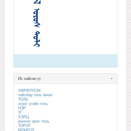
Их хайсан үг
+
ХӨРВҮҮЛЭХ
тайлбар толь бичиг
ТОЛЬ
эсрэг үгийн толь
НЭР
ҮГ
ХЭЛЦ
монгол орос толь
ТОРОГ
МОНГОЛ