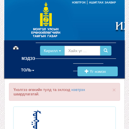
|
НЭВТРЭХ
АШИГЛАХ ЗААВАР
(current)
Кирилл
МЭДЭЭ
ТОЛЬ
Үг нэмэх
×
Үнэлгээ өгөхийн тулд та эхлээд
нэвтрэх
шаардлагатай.