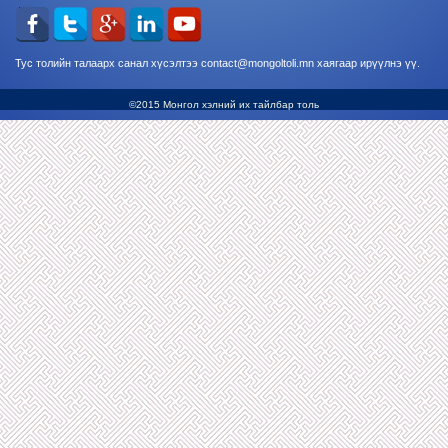
Тус толийн талаарх санал хүсэлтээ contact@mongoltoli.mn хаягаар ирүүлнэ үү.
©2015 Монгол хэлний их тайлбар толь