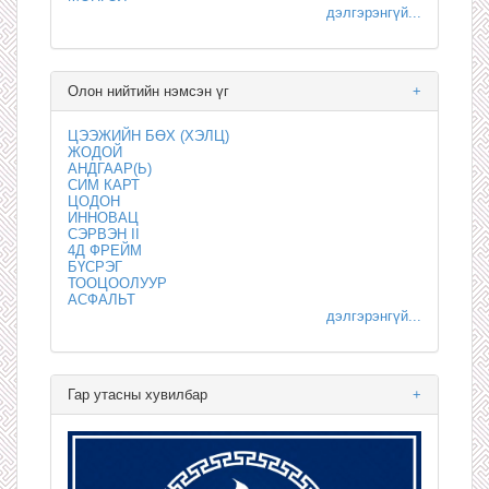
дэлгэрэнгүй...
Олон нийтийн нэмсэн үг
+
ЦЭЭЖИЙН БӨХ (ХЭЛЦ)
ЖОДОЙ
АНДГААР(Ь)
СИМ КАРТ
ЦОДОН
ИННОВАЦ
СЭРВЭН II
4Д ФРЕЙМ
БҮСРЭГ
ТООЦООЛУУР
АСФАЛЬТ
дэлгэрэнгүй...
Гар утасны хувилбар
+