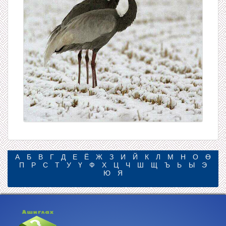
А
Б
В
Г
Д
Е
Ё
Ж
З
И
Й
К
Л
М
Н
О
Ө
П
Р
С
Т
У
Ү
Ф
Х
Ц
Ч
Ш
Щ
Ъ
Ь
Ы
Э
Ю
Я