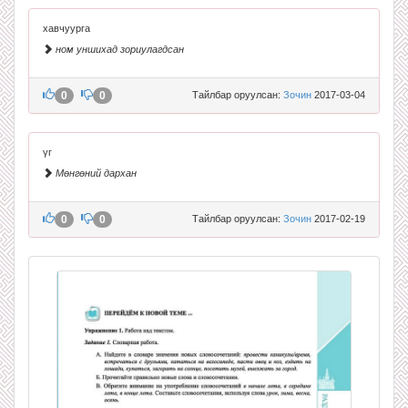
хавчуурга
ном уншихад зориулагдсан
0
0
Тайлбар оруулсан:
Зочин
2017-03-04
үг
Мөнгөний дархан
0
0
Тайлбар оруулсан:
Зочин
2017-02-19