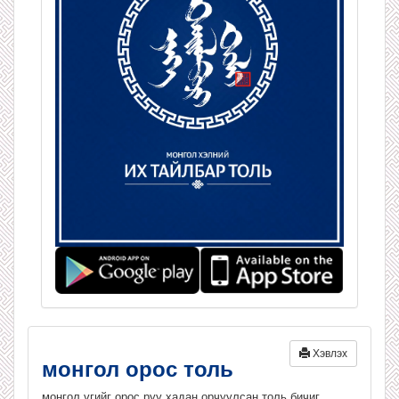
Хэвлэх
монгол орос толь
монгол үгийг орос руу хадан орчуулсан толь бичиг