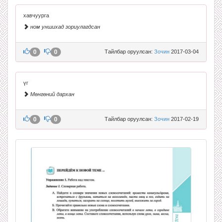
хавчуурга
ном уншихад зориулагдсан
0
0
Тайлбар оруулсан:
Зочин
2017-03-04
үг
Мөнгөний дархан
0
0
Тайлбар оруулсан:
Зочин
2017-02-19