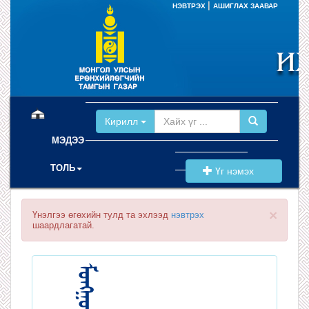
|
НЭВТРЭХ
АШИГЛАХ ЗААВАР
(current)
Кирилл
МЭДЭЭ
ТОЛЬ
Үг нэмэх
×
Үнэлгээ өгөхийн тулд та эхлээд
нэвтрэх
шаардлагатай.