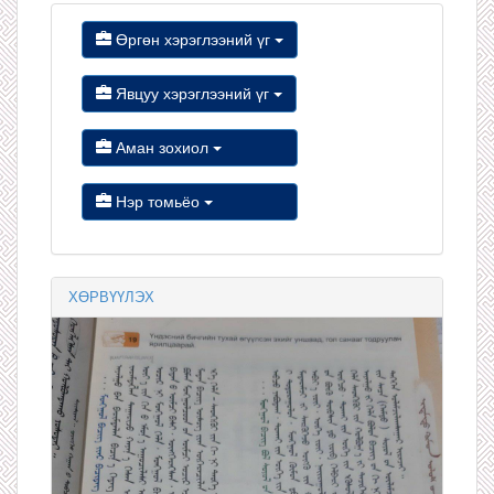
Өргөн хэрэглээний үг
Явцуу хэрэглээний үг
Аман зохиол
Нэр томьёо
ХӨРВҮҮЛЭХ