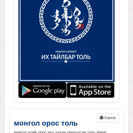
Хэвлэх
монгол орос толь
монгол үгийг орос руу хадан орчуулсан толь бичиг