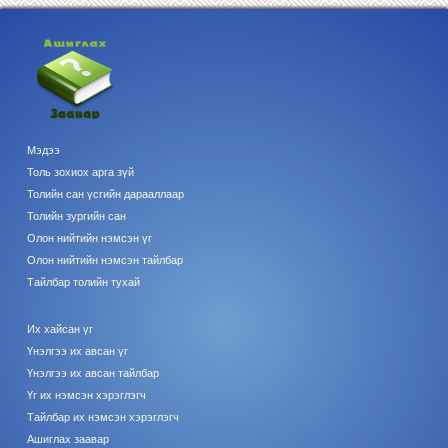
Мэдээ
Толь зохиох арга зүй
Толийн сан үсгийн дарааллаар
Толийн зургийн сан
Олон нийтийн нэмсэн үг
Олон нийтийн нэмсэн тайлбар
Тайлбар толийн тухай
Их хайсан үг
Үнэлгээ их авсан үг
Үнэлгээ их авсан тайлбар
Үг их нэмсэн хэрэглэгч
Тайлбар их нэмсэн хэрэглэгч
Ашиглах заавар