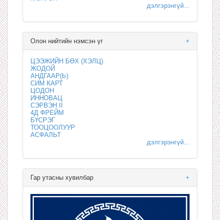
дэлгэрэнгүй...
Олон нийтийн нэмсэн үг
+
ЦЭЭЖИЙН БӨХ (ХЭЛЦ)
ЖОДОЙ
АНДГААР(Ь)
СИМ КАРТ
ЦОДОН
ИННОВАЦ
СЭРВЭН II
4Д ФРЕЙМ
БҮСРЭГ
ТООЦООЛУУР
АСФАЛЬТ
дэлгэрэнгүй...
Гар утасны хувилбар
+