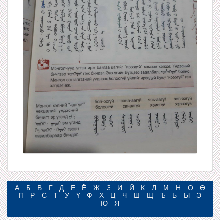
А
Б
В
Г
Д
Е
Ё
Ж
З
И
Й
К
Л
М
Н
О
Ө
П
Р
С
Т
У
Ү
Ф
Х
Ц
Ч
Ш
Щ
Ъ
Ь
Ы
Э
Ю
Я