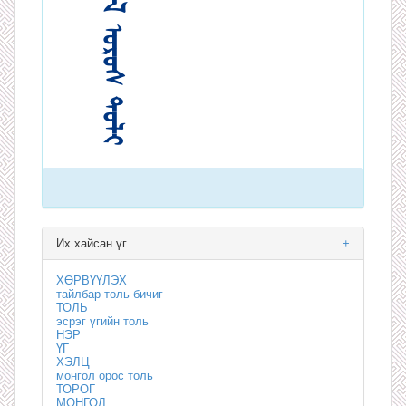
Их хайсан үг
+
ХӨРВҮҮЛЭХ
тайлбар толь бичиг
ТОЛЬ
эсрэг үгийн толь
НЭР
ҮГ
ХЭЛЦ
монгол орос толь
ТОРОГ
МОНГОЛ