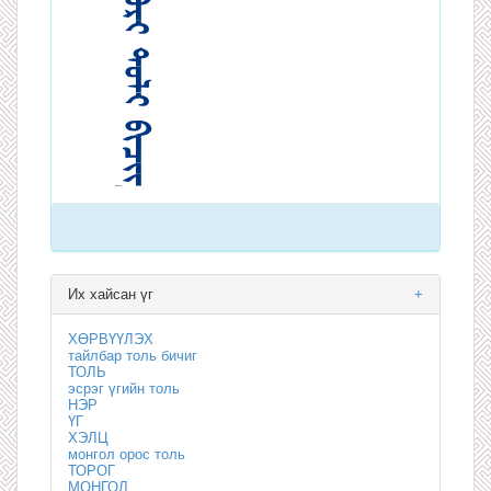
Их хайсан үг
+
ХӨРВҮҮЛЭХ
тайлбар толь бичиг
ТОЛЬ
эсрэг үгийн толь
НЭР
ҮГ
ХЭЛЦ
монгол орос толь
ТОРОГ
МОНГОЛ