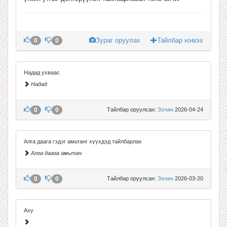
Зураг оруулах
Тайлбар нэмэх
0
0
Надад ухваас
Надад
0
0
Тайлбар оруулсан:
Зочин
2026-04-24
Алга даага гэдэг амьтанг хүүхдэд тайлбарлах
Алга даага амьтан
0
0
Тайлбар оруулсан:
Зочин
2026-03-20
Аху