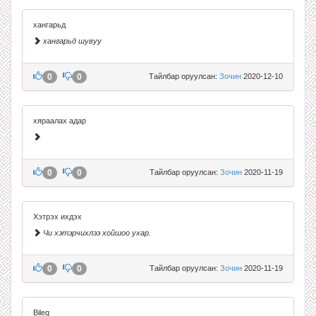
хангарьд
хангарьд шувуу
0
0
Тайлбар оруулсан:
Зочин
2020-12-10
хяраалах адар
0
0
Тайлбар оруулсан:
Зочин
2020-11-19
Хэтрэх ихдэх
Чи хэтэрчихлээ хойшоо ухар.
0
0
Тайлбар оруулсан:
Зочин
2020-11-19
Bileg