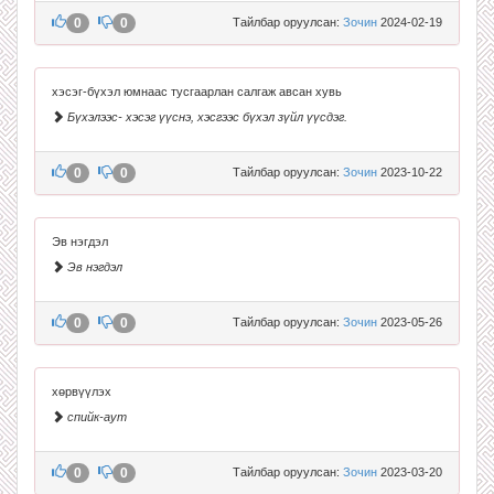
0
0
Тайлбар оруулсан:
Зочин
2024-02-19
хэсэг-бүхэл юмнаас тусгаарлан салгаж авсан хувь
Бүхэлээс- хэсэг үүснэ, хэсгээс бүхэл зүйл үүсдэг.
0
0
Тайлбар оруулсан:
Зочин
2023-10-22
Эв нэгдэл
Эв нэгдэл
0
0
Тайлбар оруулсан:
Зочин
2023-05-26
хөрвүүлэх
спийк-аут
0
0
Тайлбар оруулсан:
Зочин
2023-03-20