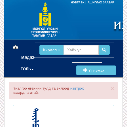
|
НЭВТРЭХ
АШИГЛАХ ЗААВАР
(current)
Кирилл
МЭДЭЭ
ТОЛЬ
Үг нэмэх
×
Үнэлгээ өгөхийн тулд та эхлээд
нэвтрэх
шаардлагатай.