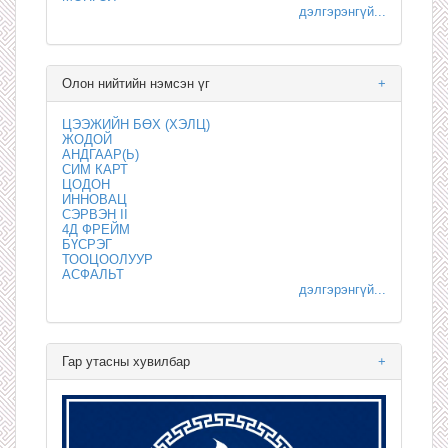
дэлгэрэнгүй...
Олон нийтийн нэмсэн үг
+
ЦЭЭЖИЙН БӨХ (ХЭЛЦ)
ЖОДОЙ
АНДГААР(Ь)
СИМ КАРТ
ЦОДОН
ИННОВАЦ
СЭРВЭН II
4Д ФРЕЙМ
БҮСРЭГ
ТООЦООЛУУР
АСФАЛЬТ
дэлгэрэнгүй...
Гар утасны хувилбар
+