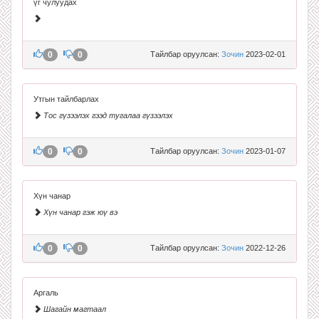
үг чулуудах
0
0
Тайлбар оруулсан:
Зочин
2023-02-01
Утгын тайлбарлах
Тос гүзээлэх гээд тугалаа гүзээлэх
0
0
Тайлбар оруулсан:
Зочин
2023-01-07
Хүн чанар
Хүн чанар гэж юү вэ
0
0
Тайлбар оруулсан:
Зочин
2022-12-26
Аргаль
Шагайн магтаал