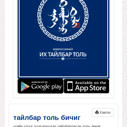
Хэвлэх
тайлбар толь бичиг
үгийн утгыг дэлгэрүүлэн тайлбарласан толь бичиг