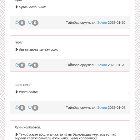
Чриг цагаан ингэ
0
0
Тайлбар оруулсан:
Зочин
2025-01-20
гараг
даваа гараг хичээл орно
0
0
Тайлбар оруулсан:
Зочин
2025-01-20
аэрозолен
хорт бодис
0
0
Тайлбар оруулсан:
Зочин
2025-01-08
Хүйн холбоотой.
Үүний нэгэн адил мал аж ахуй нь бэлчээр,цаг уур, гол устай
өөрөөр хэлбэл байгаль дэлхийтэй хүйн холбоотой.