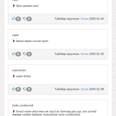
Чриг цагаан ингэ
0
0
Тайлбар оруулсан:
Зочин
2025-01-20
гараг
даваа гараг хичээл орно
0
0
Тайлбар оруулсан:
Зочин
2025-01-20
аэрозолен
хорт бодис
0
0
Тайлбар оруулсан:
Зочин
2025-01-08
Хүйн холбоотой.
Үүний нэгэн адил мал аж ахуй нь бэлчээр,цаг уур, гол устай
өөрөөр хэлбэл байгаль дэлхийтэй хүйн холбоотой.