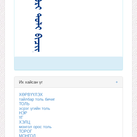
Их хайсан үг
+
ХӨРВҮҮЛЭХ
тайлбар толь бичиг
ТОЛЬ
эсрэг үгийн толь
НЭР
ҮГ
ХЭЛЦ
монгол орос толь
ТОРОГ
МОНГОЛ