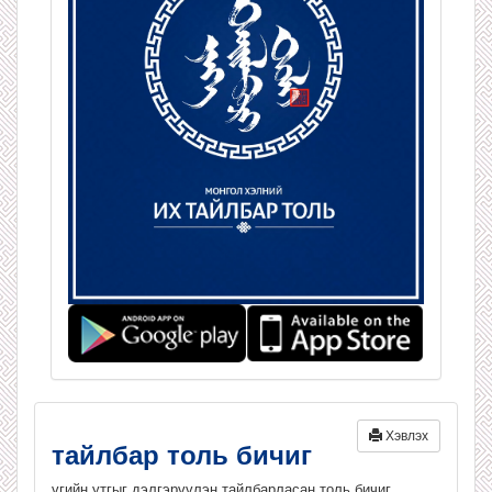
Хэвлэх
тайлбар толь бичиг
үгийн утгыг дэлгэрүүлэн тайлбарласан толь бичиг