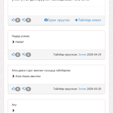
Зураг оруулах
Тайлбар нэмэх
0
0
Надад ухваас
Надад
0
0
Тайлбар оруулсан:
Зочин
2026-04-24
Алга даага гэдэг амьтанг хүүхдэд тайлбарлах
Алга даага амьтан
0
0
Тайлбар оруулсан:
Зочин
2026-03-20
Аху