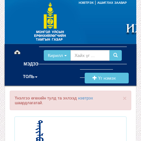
|
НЭВТРЭХ
АШИГЛАХ ЗААВАР
(current)
Кирилл
МЭДЭЭ
ТОЛЬ
Үг нэмэх
×
Үнэлгээ өгөхийн тулд та эхлээд
нэвтрэх
шаардлагатай.