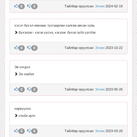
0
0
Тайлбар оруулсан:
Зочин
2024-02-19
хэсэг-бүхэл юмнаас тусгаарлан салгаж авсан хувь
Бүхэлээс- хэсэг үүснэ, хэсгээс бүхэл зүйл үүсдэг.
0
0
Тайлбар оруулсан:
Зочин
2023-10-22
Эв нэгдэл
Эв нэгдэл
0
0
Тайлбар оруулсан:
Зочин
2023-05-26
хөрвүүлэх
спийк-аут
0
0
Тайлбар оруулсан:
Зочин
2023-03-20