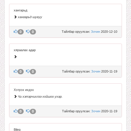
хангарьд
хангарьд шувуу
0
0
Тайлбар оруулсан:
Зочин
2020-12-10
хяраалах адар
0
0
Тайлбар оруулсан:
Зочин
2020-11-19
Хэтрэх ихдэх
Чи хэтэрчихлээ хойшоо ухар.
0
0
Тайлбар оруулсан:
Зочин
2020-11-19
Bileg