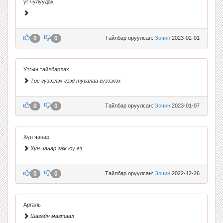
үг чулуудах
0
0
Тайлбар оруулсан:
Зочин
2023-02-01
Утгын тайлбарлах
Тос гүзээлэх гээд тугалаа гүзээлэх
0
0
Тайлбар оруулсан:
Зочин
2023-01-07
Хүн чанар
Хүн чанар гэж юү вэ
0
0
Тайлбар оруулсан:
Зочин
2022-12-26
Аргаль
Шагайн магтаал