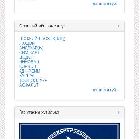
дэлгэрэнгүй...
Олон нийтийн нэмсэн үг
+
ЦЭЭЖИЙН БӨХ (ХЭЛЦ)
ЖОДОЙ
АНДГААР(Ь)
СИМ КАРТ
ЦОДОН
ИННОВАЦ
СЭРВЭН II
4Д ФРЕЙМ
БҮСРЭГ
ТООЦООЛУУР
АСФАЛЬТ
дэлгэрэнгүй...
Гар утасны хувилбар
+