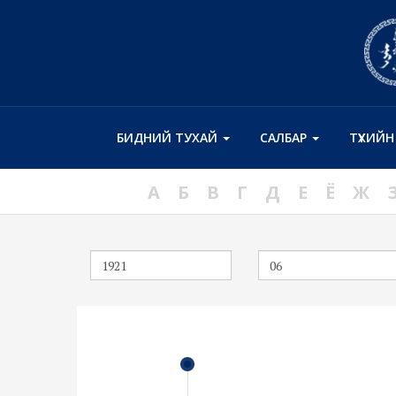
БИДНИЙ ТУХАЙ
САЛБАР
ТҮҮХИЙ
А
Б
В
Г
Д
Е
Ё
Ж