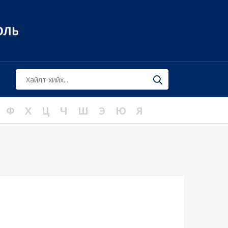
Ф
Х
Ц
Ч
Ш
Э
Ю
Я