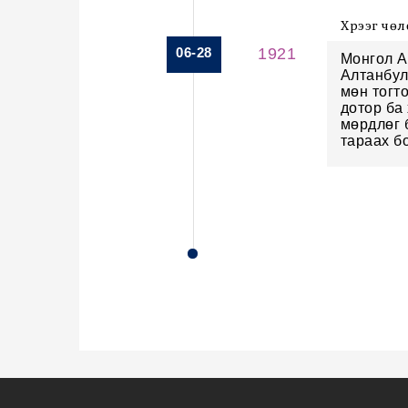
Хүрээг чө
06-28
1921
Монгол А
Алтанбул
мөн тогт
дотор ба
мөрдлөг 
тараах б