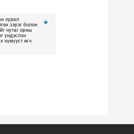
ан хурал
гөх зэрэг болон
йг нутаг орны
ыг үндэслэн
х хүмүүст өгч