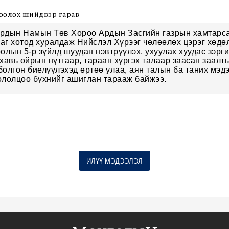
лөөлөх шийдвэр гарав
рдын Намын Төв Хороо Ардын Засгийн газрын хамтарс
аг хотод хуралдаж Нийслэл Хүрээг чөлөөлөх цэрэг хөдөл
оолын 5-р зүйлд шуудан нэвтрүүлэх, ухуулах хуудас зэрги
 хавь ойрын нүтгаар, тараан хүргэх талаар заасан заалт
болгон биелүүлэхэд өртөө улаа, аян талын ба таних мэдэ
ололцоо бүхнийг ашиглан тарааж байжээ.
ИЛҮҮ МЭДЭЭЛЭЛ