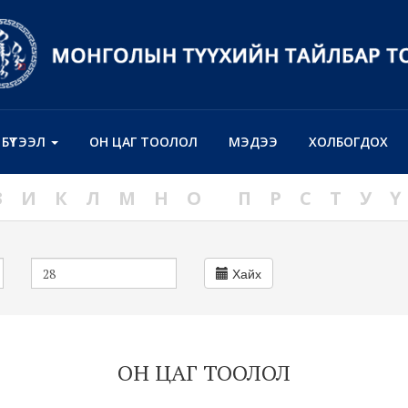
Н БҮТЭЭЛ
ОН ЦАГ ТООЛОЛ
МЭДЭЭ
ХОЛБОГДОХ
З
И
К
Л
М
Н
О
П
Р
С
Т
У
Ү
Хайх
ОН ЦАГ ТООЛОЛ