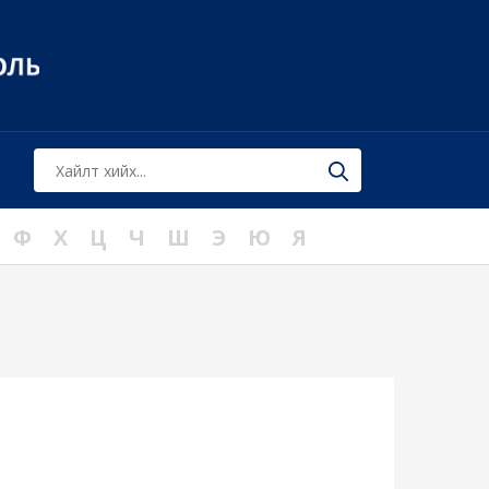
Ф
Х
Ц
Ч
Ш
Э
Ю
Я