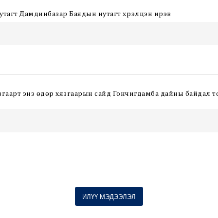
утагт Дамдинбазар Баядын нутагт хүрэлцэн ирэв
згаарт энэ өдөр хязгаарын сайд Гончигдамба дайны байдал т
ИЛҮҮ МЭДЭЭЛЭЛ