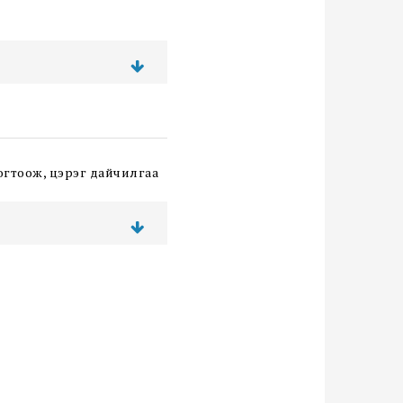
огтоож, цэрэг дайчилгаа