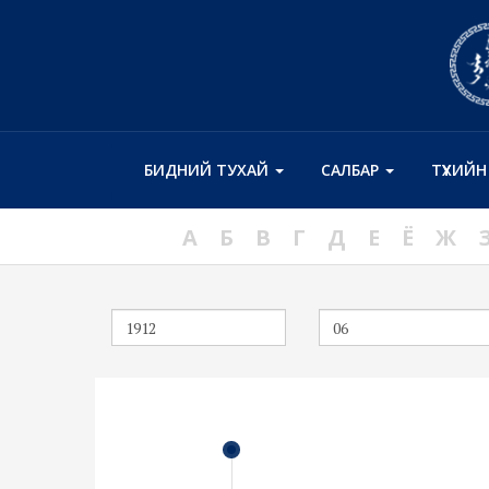
БИДНИЙ ТУХАЙ
САЛБАР
ТҮҮХИЙ
А
Б
В
Г
Д
Е
Ё
Ж