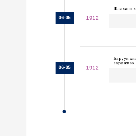
Жалханз х
06-05
1912
Баруун хя
зарлажээ.
06-05
1912