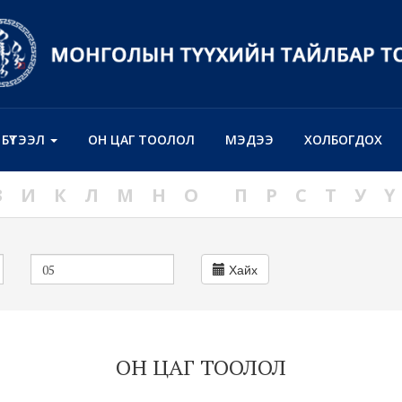
Н БҮТЭЭЛ
ОН ЦАГ ТООЛОЛ
МЭДЭЭ
ХОЛБОГДОХ
З
И
К
Л
М
Н
О
П
Р
С
Т
У
Ү
Хайх
ОН ЦАГ ТООЛОЛ